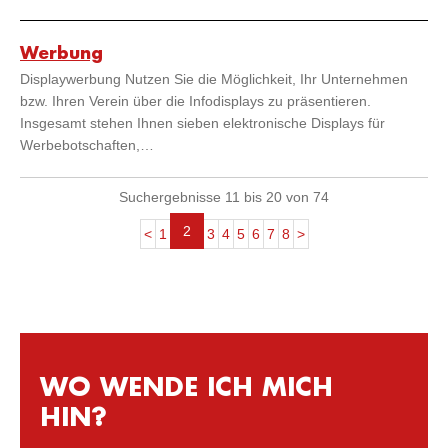
Werbung
Displaywerbung Nutzen Sie die Möglichkeit, Ihr Unternehmen
bzw. Ihren Verein über die Infodisplays zu präsentieren.
Insgesamt stehen Ihnen sieben elektronische Displays für
Werbebotschaften,…
Suchergebnisse 11 bis 20 von 74
2
<
1
3
4
5
6
7
8
>
WO WENDE ICH MICH
HIN?